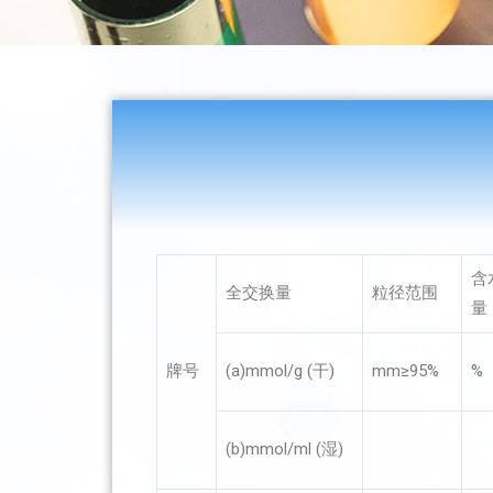
含
全交换量
粒径范围
量
牌号
(a)mmol/g (干)
mm≥95%
%
(b)mmol/ml (湿)