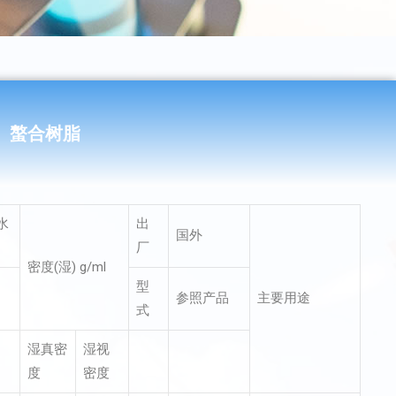
螯合树脂
水
出
国外
厂
密度(湿) g/ml
型
参照产品
主要用途
式
湿真密
湿视
度
密度