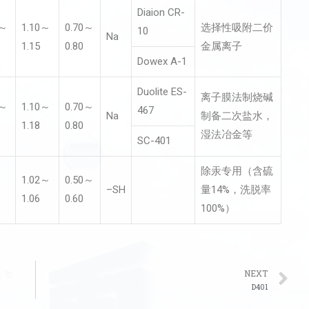
Diaion CR-
5～
1.10～
0.70～
选择性吸附二价
10
Na
1.15
0.80
金属离子
Dowex A-1
Duolite ES-
离子膜法制烧碱
5～
1.10～
0.70～
467
Na
制备二次盐水，
1.18
0.80
湿法冶金等
SC-401
除汞专用（含硫
1.02～
0.50～
–SH
量14%，洗脱率
1.06
0.60
100%）
NEXT
D401