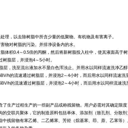
预处理，以去除树脂中所含少量的低聚物、有机物及有害离子。
有害物对树脂的污染。并排净设备内的水。
体积0.4～0.5倍的丙酮，然后将新树脂投入柱中，使其液面高于树脂
通过树脂层，并浸泡4～5小时。
过树脂层，洗至流出液加水不显白色浑浊止。并用水以同样流速洗净乙醇
4～6BV/h的流速通过树脂层，并浸泡2～4小时，而后用水以同样流速洗
4～6BV/h的流速通过树脂层，并浸泡2～4小时，而后用水以同样流速洗
了生产过程生产的一些副产品或称残留物。用户必需对其确定限度
构的交联共聚体，它的制造原料包括单体、添加剂（致孔剂、分散剂
脂中残留物有苯乙烯、二乙烯苯、芳烃（烷基苯、茚、萘、乙苯等）