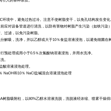
纯引入的各种杂质。
0℃环境中，避免过热过冷。注意不使树脂变干，以免孔结构发生变化
填前应对设备管道进行清洗，以防有害物对树脂产生污染（如铁污染
清、过滤，以免污染树脂。
充分解吸，洗净，并以乙醇或大于10％食盐溶液浸泡，以避免细菌在
行预处理或用小于0.5％次氯酸钠溶液浸泡，并用水洗净。
水洗。
％盐酸溶液浸泡处理。
NaOH和10％ NaCl盐碱混合溶液浸泡处理
脂吸附柱，以80%乙醇水溶液洗脱，洗脱液经浓缩、喷雾干燥得粗品。