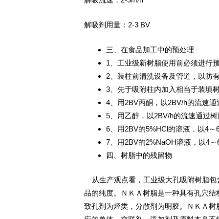
解吸剂用量：2-3 BV
三、在食品加工中的预处理
1、工业级新树脂使用前必须进行
2、装柱前清洗设备及管道，以防
3、先于吸附柱内加入相当于装填树脂
4、用2BV丙酮，以2BV/h的流速
5、用乙醇，以2BV/h的流速通
6、用2BV的5%HCl的溶液，以
7、用2BV的2%NaOH溶液，以
四、树脂中的残留物
从生产观点看，工业级大孔吸附树脂包含
品的纯度。ＮＫＡ树脂是一种具有孔穴结
致孔剂为烃类，分散剂为明胶。ＮＫＡ树