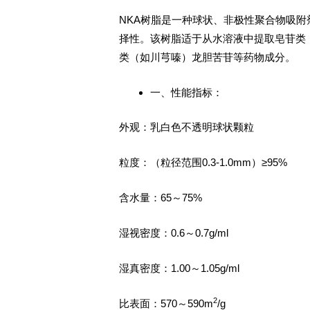
NKA树脂是一种球状、非极性聚合物吸
择性。该树脂适于从水溶液中提取皂苷类
类（如川芎嗪）龙胆苦苷等药物成分。
一、性能指标：
外观：乳白色不透明球状颗粒
粒度：（粒径范围0.3-1.0mm）≥95%
含水量：65～75%
湿视密度：0.6～0.7g/ml
湿真密度：1.00～1.05g/ml
2
比表面：570～590m
/g