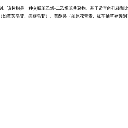
附剂。该树脂是一种交联苯乙烯-二乙烯苯共聚物。基于适宜的孔径和
（如黄芪皂苷、疾藜皂苷）、黄酮类（如原花青素、红车轴草异黄酮