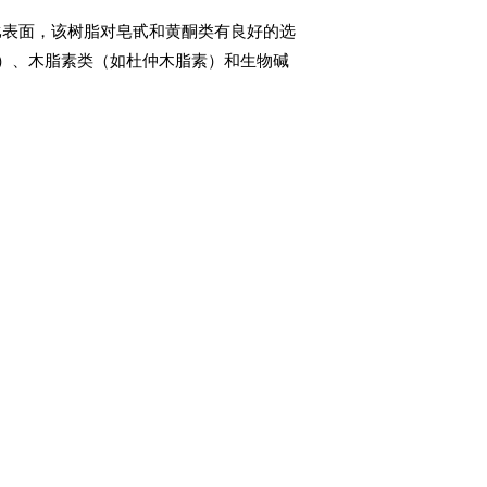
比表面，该树脂对皂甙和黄酮类有良好的选
）、木脂素类（如杜仲木脂素）和生物碱